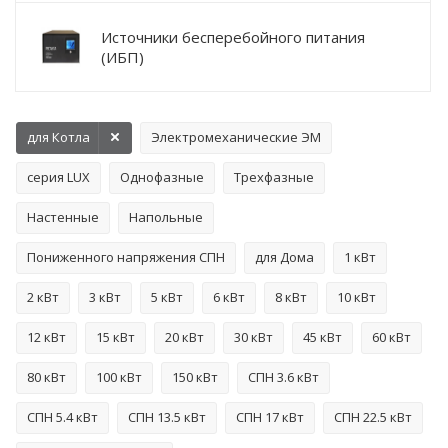
Источники бесперебойного питания
(ИБП)
для Котла
Электромеханические ЭМ
серия LUX
Однофазные
Трехфазные
Настенные
Напольные
Пониженного напряжения СПН
для Дома
1 кВт
2 кВт
3 кВт
5 кВт
6 кВт
8 кВт
10 кВт
12 кВт
15 кВт
20 кВт
30 кВт
45 кВт
60 кВт
80 кВт
100 кВт
150 кВт
СПН 3.6 кВт
СПН 5.4 кВт
СПН 13.5 кВт
СПН 17 кВт
СПН 22.5 кВт