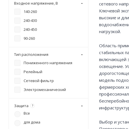
Входное напряжение, В
сетевого напр
Ключевой экс
140-260
высокие и дл
240-430
водоснабжени
240-450
нагрузкой.
90-260
Область прим
стабильных па
Тип расположения
включающей э
Пониженного напряжения
освещение. У
Релейный
дорогостояще
модель подхо
Сетевой фильтр
фермерских х
Электромеханический
профессионал
бесперебойно
Защита
?
инфраструкту
Все
Выбор и уста
для дома
Первостепенн