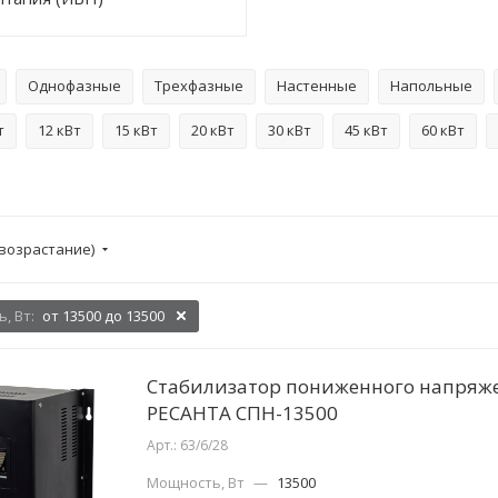
Однофазные
Трехфазные
Настенные
Напольные
т
12 кВт
15 кВт
20 кВт
30 кВт
45 кВт
60 кВт
возрастание)
, Вт:
от 13500 до 13500
Стабилизатор пониженного напряж
РЕСАНТА СПН-13500
Арт.: 63/6/28
Мощность, Вт
—
13500