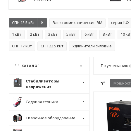
СПН 13.5 кВт
Электромеханические ЭМ
серия LUX
1 кВт
2 кВт
3 кВт
5 кВт
6 кВт
8 кВт
10 кВ
СПН 17 кВт
СПН 22.5 кВт
Удлинители силовые
По умолчанию (
КАТАЛОГ
Стабилизаторы
Мощность
напряжения
Садовая техника
Сварочное оборудование