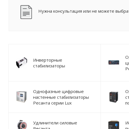
Нужна консультация или не можете выбрат
О
Инверторные
ц
стабилизаторы
Р
Однофазные цифровые
О
настенные стабилизаторы
с
Ресанта серии Lux
п
Удлинители силовые
И
Ресанта
п