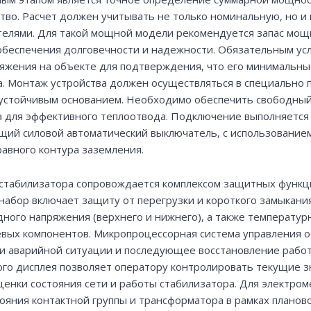
тво. Расчет должен учитывать не только номинальную, но и
телями. Для такой мощной модели рекомендуется запас мощ
 обеспечения долговечности и надежности. Обязательным ус
ряжения на объекте для подтверждения, что его минимальны
а. Монтаж устройства должен осуществляться в специально 
устойчивым основанием. Необходимо обеспечить свободный 
са для эффективного теплоотвода. Подключение выполняетс
щий силовой автоматический выключатель, с использование
авного контура заземления.
стабилизатора сопровождается комплексом защитных функций
набор включает защиту от перегрузки и короткого замыкан
дного напряжения (верхнего и нижнего), а также температу
евых компонентов. Микропроцессорная система управления о
и аварийной ситуации и последующее восстановление работ
го дисплея позволяет оператору контролировать текущие зн
ценки состояния сети и работы стабилизатора. Для электро
ояния контактной группы и трансформатора в рамках планов