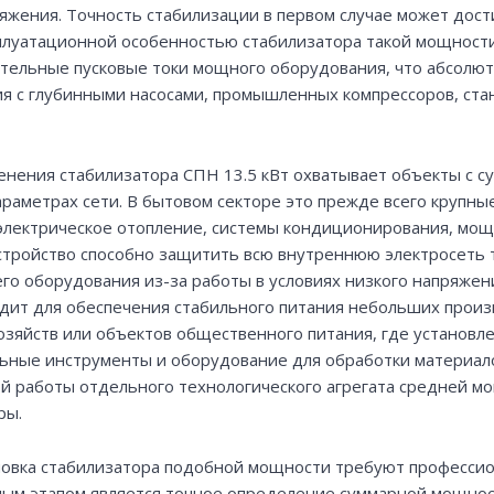
яжения. Точность стабилизации в первом случае может дост
плуатационной особенностью стабилизатора такой мощности
ительные пусковые токи мощного оборудования, что абсолю
я с глубинными насосами, промышленных компрессоров, стан
енения стабилизатора СПН 13.5 кВт охватывает объекты с с
раметрах сети. В бытовом секторе это прежде всего крупны
лектрическое отопление, системы кондиционирования, мощн
стройство способно защитить всю внутреннюю электросеть т
го оборудования из-за работы в условиях низкого напряжен
дит для обеспечения стабильного питания небольших произв
озяйств или объектов общественного питания, где установл
ьные инструменты и оборудование для обработки материало
й работы отдельного технологического агрегата средней мо
ры.
новка стабилизатора подобной мощности требуют профессион
ым этапом является точное определение суммарной мощнос