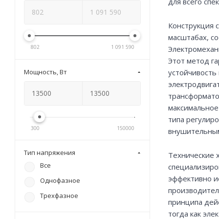
для всего сп
Конструкция с
масштабах, с
802
1 091 590
Электромехан
Этот метод г
Мощность, Вт
устойчивость 
электродвига
трансформато
максимальное
типа регулиро
300
150000
внушительным
Тип напряжения
Технические 
Все
специализиров
эффективно и
Однофазное
производител
Трехфазное
принципа дейс
тогда как эл