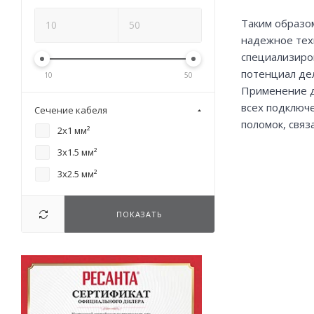
Таким образо
надежное тех
специализиро
потенциал де
10
50
Применение д
всех подключ
Сечение кабеля
поломок, связ
2х1 мм²
3х1.5 мм²
3х2.5 мм²
ПОКАЗАТЬ