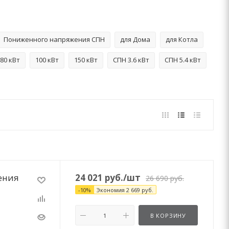
Пониженного напряжения СПН
для Дома
для Котла
80 кВт
100 кВт
150 кВт
СПН 3.6 кВт
СПН 5.4 кВт
ения
24 021
руб.
/шт
26 690
руб.
-
10
%
Экономия
2 669
руб.
В КОРЗИНУ