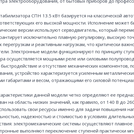
ектра электрооборудования, от бытовых приборов до профес
табилизатора СПН 13.5 кВт базируется на классической авт
оответствующих его высокой мощности. Исполнение может б
ические версии используют серводвигатель, который перем
арантирует исключительно плавную регулировку, высокую то
к перегрузкам и реактивным нагрузкам, что критически важ
тели. Электронные модели функционируют по принципу ступ
ра осуществляется мощными реле или силовыми полупровод
 быстродействие и отсутствие механических компонентов, 
вания, устройство характеризуется усиленным металлически
и габаритами и весом, отражающими его силовой потенциал
характеристики данной модели четко определяют ее предна
ан на область низких значений, как правило, от 140 В до 26
спользовать свои ресурсы именно для задачи повышения на
ьностью, надежностью и стоимостью в условиях длительных 
твия: электромеханические системы осуществляют плавное р
ектронные выполняют переключение ступеней практически мг