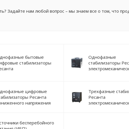
ь? Задайте нам любой вопрос – мы знаем все о том, что про
днофазные бытовые
Однофазные
ифровые стабилизаторы
стабилизаторы Рес
есанта
электромеханическ
днофазные цифровые
Трехфазные стаби
табилизаторы Ресанта
Ресанта
ониженного напряжения
электромеханическ
сточники бесперебойного
итания (ИБП)