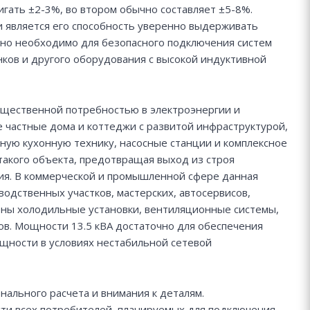
игать ±2-3%, во втором обычно составляет ±5-8%.
 является его способность уверенно выдерживать
тно необходимо для безопасного подключения систем
ков и другого оборудования с высокой индуктивной
ущественной потребностью в электроэнергии и
е частные дома и коттеджи с развитой инфраструктурой,
ую кухонную технику, насосные станции и комплексное
акого объекта, предотвращая выход из строя
ия. В коммерческой и промышленной сфере данная
одственных участков, мастерских, автосервисов,
ены холодильные установки, вентиляционные системы,
в. Мощности 13.5 кВА достаточно для обеспечения
щности в условиях нестабильной сетевой
ального расчета и внимания к деталям.
ти всех потребителей, планируемых для подключения