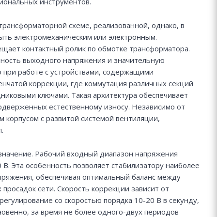
сиональных инструментов.
отрансформаторной схеме, реализованной, однако, в
ыть электромеханическим или электронным.
ещает контактный ролик по обмотке трансформатора.
чность выходного напряжения и значительную
но при работе с устройствами, содержащими
енчатой коррекции, где коммутация различных секций
никовыми ключами. Такая архитектура обеспечивает
подверженных естественному износу. Независимо от
м корпусом с развитой системой вентиляции,
.
значение. Рабочий входный диапазон напряжения
0 В. Эта особенность позволяет стабилизатору наиболее
пряжения, обеспечивая оптимальный баланс между
просадок сети. Скорость коррекции зависит от
егулирование со скоростью порядка 10-20 В в секунду,
новенно, за время не более одного-двух периодов