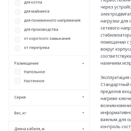
для котла
через устройс
для майнинга
электродвига
для пониженного напряжения
нагрузки для
сетевого нап
для производства
стабилизатор
от короткого замыкания
помещении с 
от перегрева
вокруг корпу
соответствую
от повышенного напряжения
наличием испр
Размещение
от повышенного напряжения
Напольное
от помех
Эксплуатация 
Настенное
Стандартный 
пределов вхо
Серия
нагреве ключ
возникновени
информативно
Вес, кг
важным для о
контроль сост
Длина кабеля, м