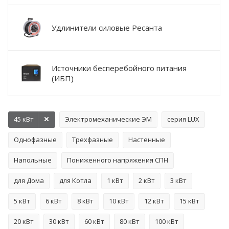
Удлинители силовые Ресанта
Источники бесперебойного питания
(ИБП)
45 кВт
Электромеханические ЭМ
серия LUX
Однофазные
Трехфазные
Настенные
Напольные
Пониженного напряжения СПН
для Дома
для Котла
1 кВт
2 кВт
3 кВт
5 кВт
6 кВт
8 кВт
10 кВт
12 кВт
15 кВт
20 кВт
30 кВт
60 кВт
80 кВт
100 кВт