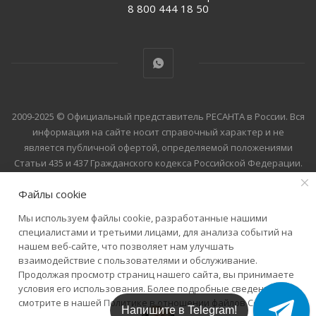
8 800 444 18 50
2009-2025 © Официальный представитель РЕСАНТА в России. Вся
информация на сайте носит справочный характер и не
является публичной офертой, определяемой положениями
Статьи 435 и 437 Гражданского кодекса Российской Федерации.
Технические параметры (спецификация), цена и комплект
Файлы cookie
поставки товара могут быть изменены производителем без
предварительного уведомления. Уточняйте информацию у
Мы используем файлы cookie, разработанные нашими
наших менеджеров по телефону 8 800 444 18 50.
специалистами и третьими лицами, для анализа событий на
нашем веб-сайте, что позволяет нам улучшать
взаимодействие с пользователями и обслуживание.
Продолжая просмотр страниц нашего сайта, вы принимаете
условия его использования. Более подробные сведения
смотрите в нашей
Политике в отношении файлов Cookie
.
Напишите в Telegram!