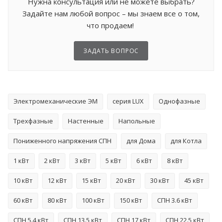
Нужна консультация или не можете выбрать?
Задайте нам любой вопрос – мы знаем все о том,
что продаем!
ЗАДАТЬ ВОПРОС
Электромеханические ЭМ
серия LUX
Однофазные
Трехфазные
Настенные
Напольные
Пониженного напряжения СПН
для Дома
для Котла
1 кВт
2 кВт
3 кВт
5 кВт
6 кВт
8 кВт
10 кВт
12 кВт
15 кВт
20 кВт
30 кВт
45 кВт
60 кВт
80 кВт
100 кВт
150 кВт
СПН 3.6 кВт
СПН 5.4 кВт
СПН 13.5 кВт
СПН 17 кВт
СПН 22.5 кВт