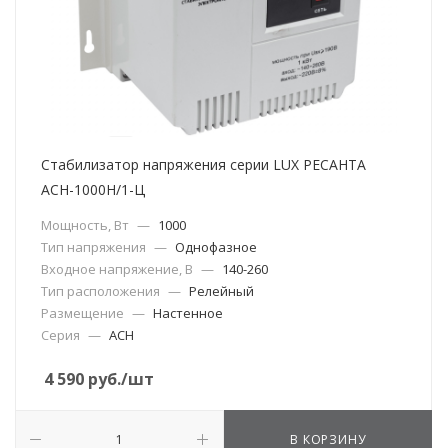
Стабилизатор напряжения серии LUX РЕСАНТА
АСН-1000Н/1-Ц
Мощность, Вт
—
1000
Тип напряжения
—
Однофазное
Входное напряжение, В
—
140-260
Тип расположения
—
Релейный
Размещение
—
Настенное
Серия
—
АСН
4 590
руб.
/шт
В КОРЗИНУ