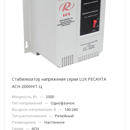
Стабилизатор напряжения серии LUX РЕСАНТА
АСН-2000Н/1-Ц
Мощность, Вт
—
2000
Тип напряжения
—
Однофазное
Входное напряжение, В
—
140-260
Тип расположения
—
Релейный
Размещение
—
Настенное
Серия
—
АСН