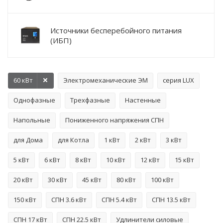
Источники бесперебойного питания
(ИБП)
60 кВт
Электромеханические ЭМ
серия LUX
Однофазные
Трехфазные
Настенные
Напольные
Пониженного напряжения СПН
для Дома
для Котла
1 кВт
2 кВт
3 кВт
5 кВт
6 кВт
8 кВт
10 кВт
12 кВт
15 кВт
20 кВт
30 кВт
45 кВт
80 кВт
100 кВт
150 кВт
СПН 3.6 кВт
СПН 5.4 кВт
СПН 13.5 кВт
СПН 17 кВт
СПН 22.5 кВт
Удлинители силовые