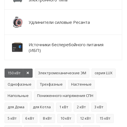
Удлинители силовые Ресанта
Источники бесперебойного питания
(ИБП)
150 кВт
Электромеханические ЭМ
серия LUX
Однофазные
Трехфазные
Настенные
Напольные
Пониженного напряжения СПН
для Дома
для Котла
1 кВт
2 кВт
3 кВт
5 кВт
6 кВт
8 кВт
10 кВт
12 кВт
15 кВт