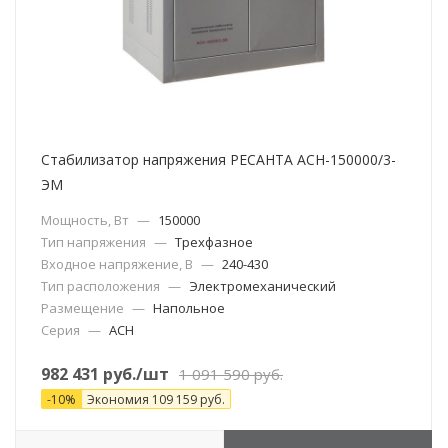
Стабилизатор напряжения РЕСАНТА АСН-150000/3-
ЭМ
Мощность, Вт
—
150000
Тип напряжения
—
Трехфазное
Входное напряжение, В
—
240-430
Тип расположения
—
Электромеханический
Размещение
—
Напольное
Серия
—
АСН
982 431
руб.
/шт
1 091 590
руб.
-
10
%
Экономия
109 159
руб.