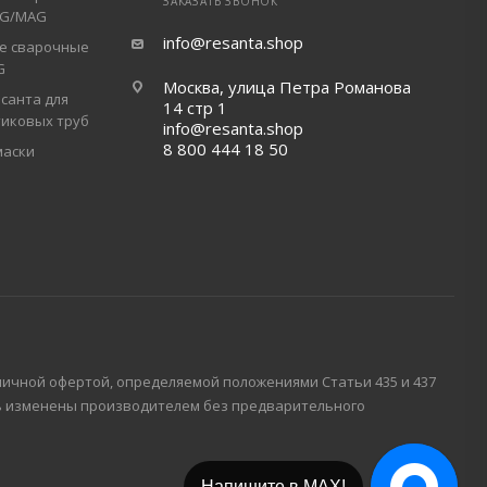
ЗАКАЗАТЬ ЗВОНОК
IG/MAG
info@resanta.shop
е сварочные
G
Москва, улица Петра Романова
санта для
14 стр 1
тиковых труб
info@resanta.shop
8 800 444 18 50
маски
личной офертой, определяемой положениями Статьи 435 и 437
ть изменены производителем без предварительного
Напишите в Telegram!