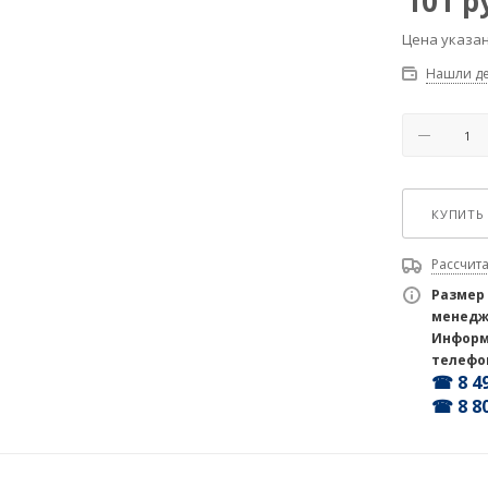
101
ру
Цена указан
Нашли д
КУПИТЬ 
Рассчита
Размер
менедж
Информ
телефо
☎ 8 49
☎ 8 80