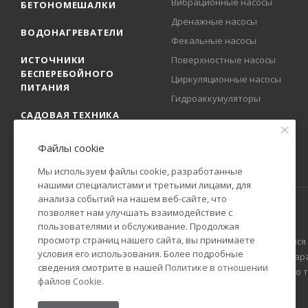
Вибрационные насосы
БЕТОНОМЕШАЛКИ
Дренажные насосы
ВОДОНАГРЕВАТЕЛИ
Фекальные насосы
ИСТОЧНИКИ
Поверхностные насосы
БЕСПЕРЕБОЙНОГО
Циркуляционные насосы
ПИТАНИЯ
Гидроаккумуляторы
САДОВАЯ ТЕХНИКА
Файлы cookie
Мы используем файлы cookie, разработанные
нашими специалистами и третьими лицами, для
анализа событий на нашем веб-сайте, что
позволяет нам улучшать взаимодействие с
пользователями и обслуживание. Продолжая
просмотр страниц нашего сайта, вы принимаете
2009-2025 © Официальный представитель РЕСАНТА в России. Вся
условия его использования. Более подробные
Гражданского кодекса Российской Федерации. Технические пар
сведения смотрите в нашей
Политике в отношении
уведомления. Уточняйте информацию у наших менеджеров по тел
файлов Cookie
.