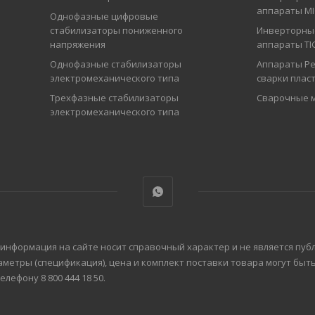
аппараты M
Однофазные цифровые
стабилизаторы пониженного
Инверторны
напряжения
аппараты TI
Однофазные стабилизаторы
Аппараты Ре
электромеханического типа
сварки плас
Трехфазные стабилизаторы
Сварочные 
электромеханического типа
 информация на сайте носит справочный характер и не является пуб
аметры (спецификация), цена и комплект поставки товара могут бы
ефону 8 800 444 18 50.