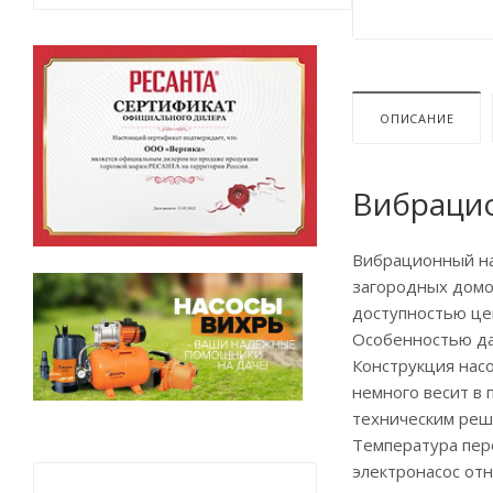
ОПИСАНИЕ
Вибраци
Вибрационный на
загородных домо
доступностью це
Особенностью да
Конструкция насо
немного весит в 
техническим реш
Температура пер
электронасос отн