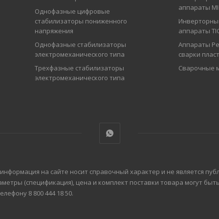
аппараты M
Однофазные цифровые
стабилизаторы пониженного
Инверторны
напряжения
аппараты TI
Однофазные стабилизаторы
Аппараты Ре
электромеханического типа
сварки плас
Трехфазные стабилизаторы
Сварочные 
электромеханического типа
 информация на сайте носит справочный характер и не является пуб
аметры (спецификация), цена и комплект поставки товара могут бы
ефону 8 800 444 18 50.