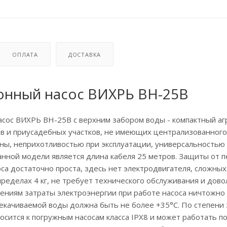
ОПЛАТА
ДОСТАВКА
онный насос ВИХРЬ ВН-25В
сос ВИХРЬ ВН-25В с верхним забором воды - компактный аг
в и приусадебных участков, не имеющих централизованного
ны, неприхотливостью при эксплуатации, универсальностью
нной модели является длина кабеля 25 метров. Защиты от п
са достаточно проста, здесь нет электродвигателя, сложны
пределах 4 кг, не требует технического обслуживания и дово
ениям затраты электроэнергии при работе насоса ничтожно 
екачиваемой воды должна быть не более +35°С. По степени
осится к погружным насосам класса IPX8 и может работать п