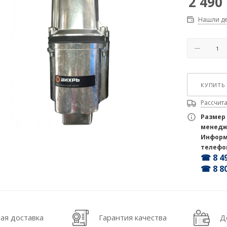
2 490
Нашли д
КУПИТЬ 
Рассчита
Размер
менедж
Информ
телефо
☎ 8 49
☎ 8 80
ая доставка
Гарантия качества
Д