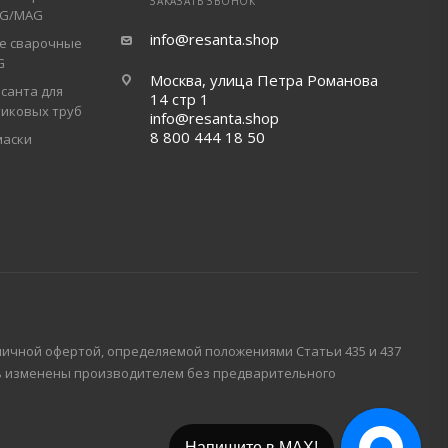
ЗАКАЗАТЬ ЗВОНОК
IG/MAG
info@resanta.shop
е сварочные
G
Москва, улица Петра Романова
санта для
14 стр 1
тиковых труб
info@resanta.shop
8 800 444 18 50
маски
личной офертой, определяемой положениями Статьи 435 и 437
ть изменены производителем без предварительного
Напишите в МАХ!