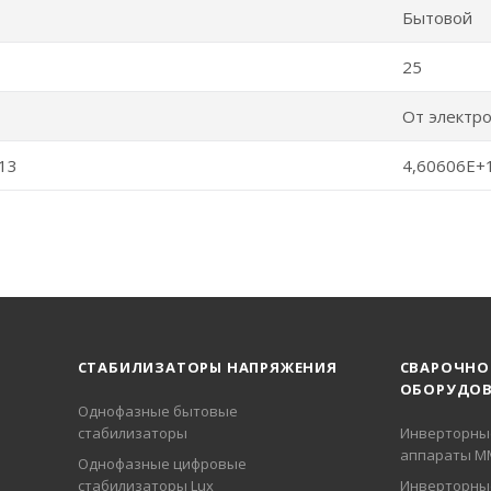
Бытовой
25
От электр
13
4,60606E+
СТАБИЛИЗАТОРЫ НАПРЯЖЕНИЯ
СВАРОЧНО
ОБОРУДОВ
Однофазные бытовые
стабилизаторы
Инверторны
аппараты М
Однофазные цифровые
стабилизаторы Lux
Инверторны