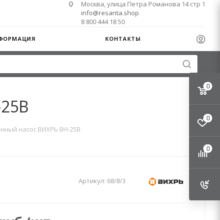
Москва, улица Петра Романова 14 стр 1
info@resanta.shop
8 800 444 18 50
ФОРМАЦИЯ
КОНТАКТЫ
0
-25В
0
нный насос ВИХРЬ ВН-25В
0
Артикул:
68/8/3