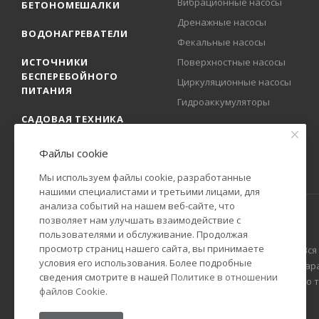
Вибрационные насосы
БЕТОНОМЕШАЛКИ
Дренажные насосы
ВОДОНАГРЕВАТЕЛИ
Фекальные насосы
ИСТОЧНИКИ
Поверхностные насосы
БЕСПЕРЕБОЙНОГО
Циркуляционные насосы
ПИТАНИЯ
Гидроаккумуляторы
САДОВАЯ ТЕХНИКА
Файлы cookie
Мы используем файлы cookie, разработанные
нашими специалистами и третьими лицами, для
анализа событий на нашем веб-сайте, что
позволяет нам улучшать взаимодействие с
пользователями и обслуживание. Продолжая
просмотр страниц нашего сайта, вы принимаете
2009-2025 © Официальный представитель РЕСАНТА в России. Вся
условия его использования. Более подробные
Гражданского кодекса Российской Федерации. Технические пар
сведения смотрите в нашей
Политике в отношении
уведомления. Уточняйте информацию у наших менеджеров по тел
файлов Cookie
.