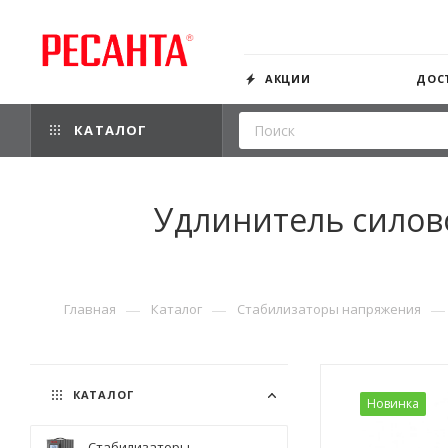
АКЦИИ
ДОС
КАТАЛОГ
Удлинитель силово
—
—
—
Главная
Каталог
Стабилизаторы напряжения
КАТАЛОГ
Новинка
Стабилизаторы