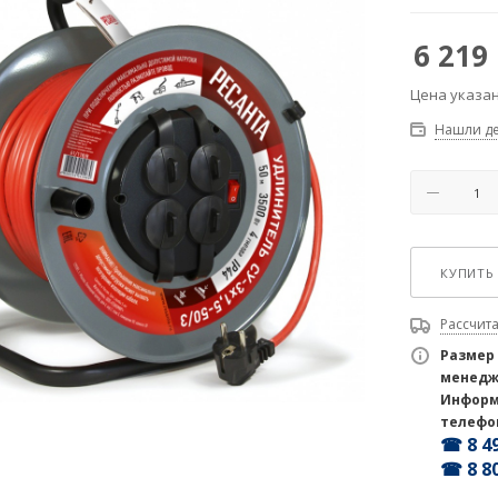
6 219
Цена указан
Нашли д
КУПИТЬ 
Рассчита
Размер
менедж
Информ
телефо
☎ 8 49
☎ 8 80