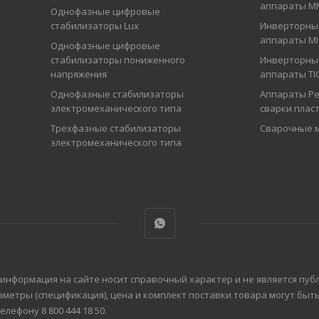
аппараты М
Однофазные цифровые
стабилизаторы Lux
Инверторны
аппараты M
Однофазные цифровые
стабилизаторы пониженного
Инверторны
напряжения
аппараты TI
Однофазные стабилизаторы
Аппараты Ре
электромеханического типа
сварки плас
Трехфазные стабилизаторы
Сварочные 
электромеханического типа
 информация на сайте носит справочный характер и не является пуб
аметры (спецификация), цена и комплект поставки товара могут бы
ефону 8 800 444 18 50.