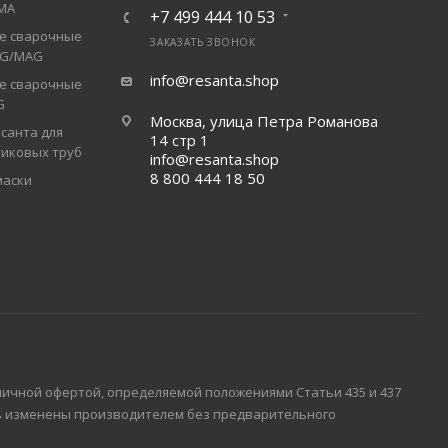
МА
+7 499 444 10 53
е сварочные
ЗАКАЗАТЬ ЗВОНОК
IG/MAG
info@resanta.shop
е сварочные
G
Москва, улица Петра Романова
санта для
14 стр 1
тиковых труб
info@resanta.shop
8 800 444 18 50
маски
личной офертой, определяемой положениями Статьи 435 и 437
ть изменены производителем без предварительного