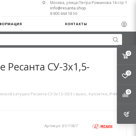
Москва, улица Петра Романова 14 стр 1
info@resanta.shop
8 800 444 18 50
ФОРМАЦИЯ
КОНТАКТЫ
0
 Ресанта СУ-3х1,5-
0
0
кой катушке Ресанта СУ-3х1,5-30/3 с выкл., 4 розетки, IP44
Артикул:
61/118/7