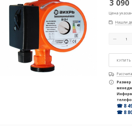
3 090
Цена указан
Нашли д
КУПИТЬ 
Рассчита
Размер
менедж
Информ
телефо
☎ 8 49
☎ 8 80