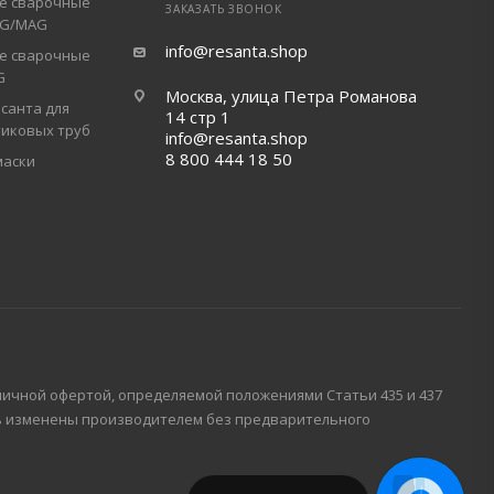
е сварочные
ЗАКАЗАТЬ ЗВОНОК
IG/MAG
info@resanta.shop
е сварочные
G
Москва, улица Петра Романова
санта для
14 стр 1
тиковых труб
info@resanta.shop
8 800 444 18 50
маски
личной офертой, определяемой положениями Статьи 435 и 437
ть изменены производителем без предварительного