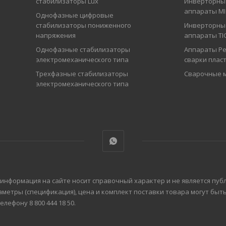
стабилизаторы Lux
Инверторны
аппараты M
Однофазные цифровые
стабилизаторы пониженного
Инверторны
напряжения
аппараты TI
Однофазные стабилизаторы
Аппараты Ре
электромеханического типа
сварки плас
Трехфазные стабилизаторы
Сварочные 
электромеханического типа
 информация на сайте носит справочный характер и не является пуб
аметры (спецификация), цена и комплект поставки товара могут бы
ефону 8 800 444 18 50.