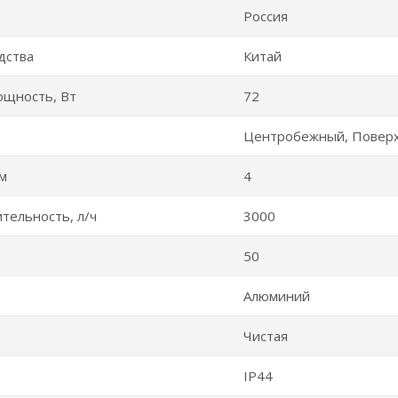
Россия
дства
Китай
ощность, Вт
72
Центробежный, Поверх
 м
4
тельность, л/ч
3000
50
Алюминий
Чистая
IP44