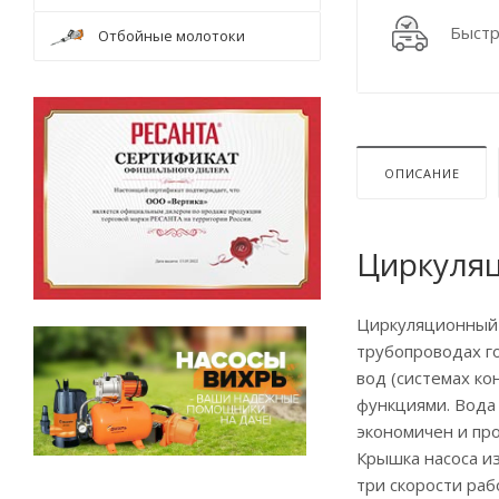
Быстр
Отбойные молотоки
ОПИСАНИЕ
Циркуляц
Циркуляционный 
трубопроводах г
вод (системах к
функциями. Вода
экономичен и про
Крышка насоса из
три скорости ра