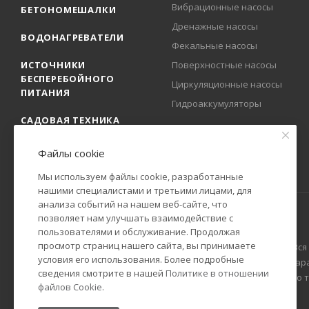
Вибрационные насосы
БЕТОНОМЕШАЛКИ
Дренажные насосы
ВОДОНАГРЕВАТЕЛИ
Фекальные насосы
ИСТОЧНИКИ
Поверхностные насосы
БЕСПЕРЕБОЙНОГО
Циркуляционные насосы
ПИТАНИЯ
Гидроаккумуляторы
САДОВАЯ ТЕХНИКА
Файлы cookie
Мы используем файлы cookie, разработанные
нашими специалистами и третьими лицами, для
анализа событий на нашем веб-сайте, что
позволяет нам улучшать взаимодействие с
пользователями и обслуживание. Продолжая
просмотр страниц нашего сайта, вы принимаете
2009-2025 © Официальный представитель РЕСАНТА в России. Вся
условия его использования. Более подробные
Гражданского кодекса Российской Федерации. Технические пар
сведения смотрите в нашей
Политике в отношении
уведомления. Уточняйте информацию у наших менеджеров по тел
файлов Cookie
.