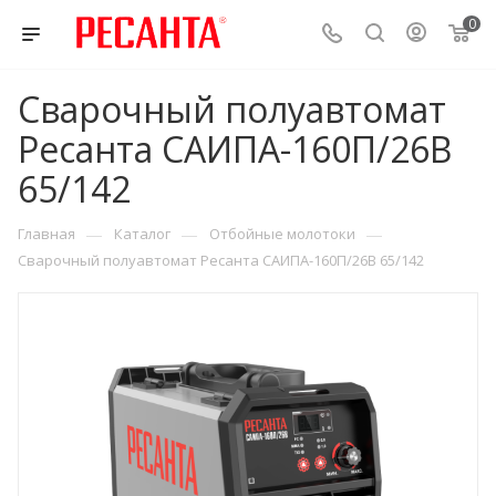
0
Сварочный полуавтомат
Ресанта САИПА-160П/26В
65/142
—
—
—
Главная
Каталог
Отбойные молотоки
Сварочный полуавтомат Ресанта САИПА-160П/26В 65/142