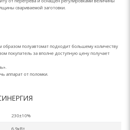
иту от перегрева и оснащен регулировками величины
олщины свариваемой заготовки.
м образом полуавтомат подходит большему количеству
зом покупатель за вполне доступную цену получает
ь».
чь аппарат от поломки.
 СИНЕРГИЯ
230±10%
6,9кВт