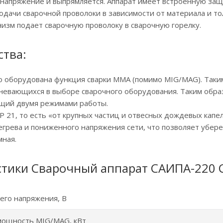
напряжение и выпрямляется. Аппарат имеет встроенную защ
подачи сварочной проволоки в зависимости от материала и т
зм подает сварочную проволоку в сварочную горелку.
тва:
 оборудована функция сварки ММА (помимо MIG/MAG). Таки
мневающихся в выборе сварочного оборудования. Таким обра
щий двумя режимами работы.
P 21, то есть «от крупных частиц и отвесных дождевых капел
грева и пониженного напряжения сети, что позволяет убере
мная.
стики Сварочный аппарат САИПА-220
его напряжения, B
мощность MIG/MAG, кВт