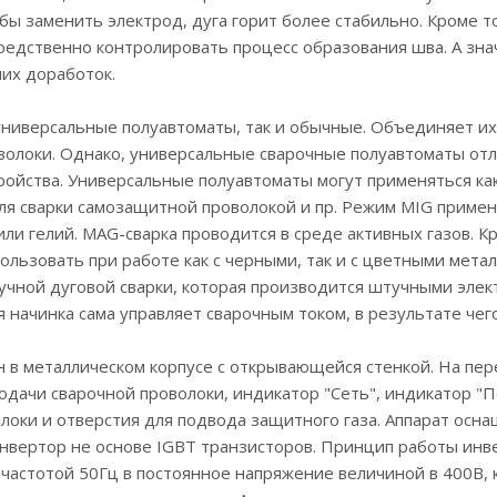
бы заменить электрод, дуга горит более стабильно. Кроме т
редственно контролировать процесс образования шва. А зна
их доработок.
универсальные полуавтоматы, так и обычные. Объединяет их
волоки. Однако, универсальные сварочные полуавтоматы от
ойства. Универсальные полуавтоматы могут применяться как
ля сварки самозащитной проволокой и пр. Режим MIG примен
или гелий. MAG-сварка проводится в среде активных газов.
льзовать при работе как с черными, так и с цветными метал
учной дуговой сварки, которая производится штучными элек
я начинка сама управляет сварочным током, в результате че
н в металлическом корпусе с открывающейся стенкой. На пе
подачи сварочной проволоки, индикатор "Сеть", индикатор "
олоки и отверстия для подвода защитного газа. Аппарат ос
инвертор не основе IGBT транзисторов. Принцип работы инв
частотой 50Гц в постоянное напряжение величиной в 400В, 