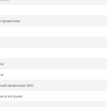
н проволоки
ти
 кг
ной проволоки MIG
асса катушки