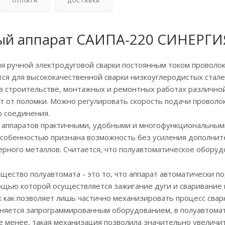
ОПЛАТА
ДОСТАВКА
ый аппарат САИПА-220 СИНЕРГИ
 ручной электродуговой сварки постоянным током проволокой
ся для высококачественной сварки низкоуглеродистых стале
в строительстве, монтажных и ремонтных работах различной
 от поломки. Можно регулировать скорость подачи проволок
о соединения.
 аппаратов практичными, удобными и многофункциональными
собенностью признана возможность без усиления дополните
черного металлов. Считается, что полуавтоматическое обору
ество полуавтомата - это то, что аппарат автоматически п
ощью которой осуществляется зажигание дуги и сваривание 
к как позволяет лишь частично механизировать процесс сварк
няется запрограммированным оборудованием, в полуавтомат
не менее, такая механизация позволила значительно увелич