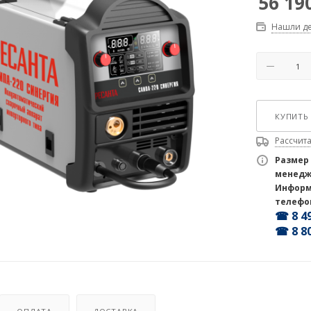
56 19
Нашли д
КУПИТЬ 
Рассчита
Размер
менедж
Информ
телефо
☎ 8 49
☎ 8 80