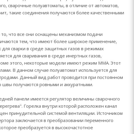
ого, сварочные полуавтоматы, в отличие от автоматов,
чит, такие соединения получаются более качественными
 то, что все они оснащены механизмом подачи
личаются тем, что имеют более широкое применение,
 для сварки в среде защитных газов в режимах
яется для сваривания в среде инертных газов,
 Кроме этого, некоторые модели имеют режим MMA. Этот
лами. В данном случае полуавтомат используется для
тродами. Данный вид работ проводится при постоянном
го швы получаются ровными и аккуратными.
редней панели имеется регулятор величины сварочного
Перегрева". Горелка внутри которой расположен канал
нащен принудительной системой вентиляции. Источником
ертора заключается в преобразовании переменного
которое преобразуется в высокочастотное