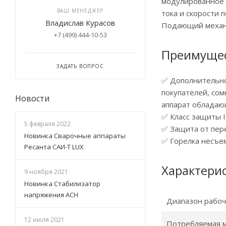
модулированное 
ВАШ МЕНЕДЖЕР
тока и скорости 
Владислав Курасов
Подающий механи
+7 (499) 444-10-53
Преимущес
ЗАДАТЬ ВОПРОС
✅ Дополнительно
покупателей, со
Новости
аппарат обладаю
✅ Класс защиты I
5 февраля 2022
✅ Защита от пере
Новинка Сварочные аппараты
✅ Горелка несъе
Ресанта САИ-Т LUX
Характери
9 ноября 2021
Новинка Стабилизатор
напряжения АСН
Диапазон рабоч
12 июля 2021
Потребляемая 