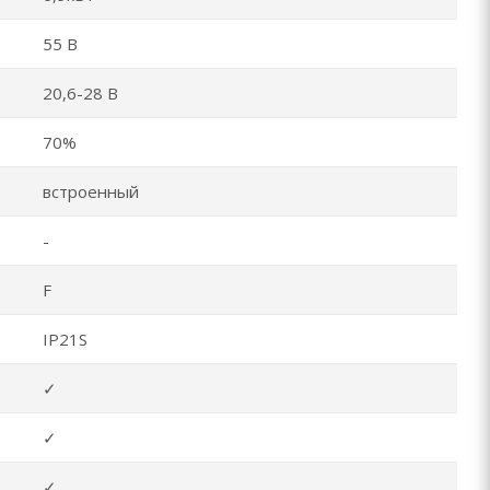
55 В
20,6-28 В
70%
встроенный
-
F
IP21S
✓
✓
✓