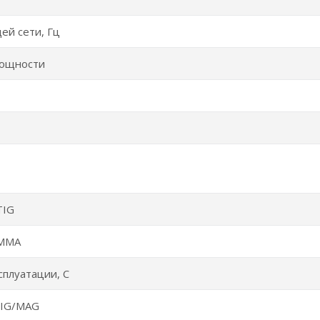
ей сети, Гц
ощности
TIG
 MMA
сплуатации, С
MIG/MAG