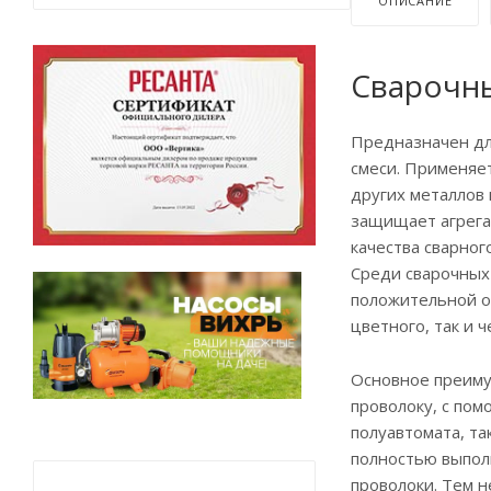
ОПИСАНИЕ
Сварочн
Предназначен для
смеси. Применяет
других металлов 
защищает агрегат
качества сварног
Среди сварочных
положительной о
цветного, так и 
Основное преимущ
проволоку, с пом
полуавтомата, та
полностью выпол
проволоки. Тем 