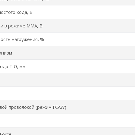
остого хода, В
и в режиме ММА, В
ость нагружения, %
анизм
ода TIG, мм
вой проволокой (режим FCAW)
Force