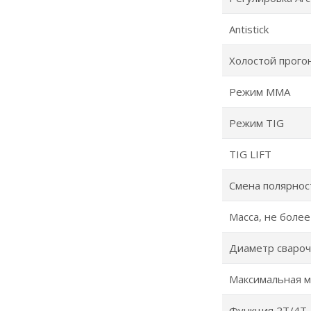
Antistick
Холостой прого
Режим ММА
Режим TIG
TIG LIFT
Смена полярнос
Масса, не более
Диаметр свароч
Максимальная м
Функция 2Т/4Т