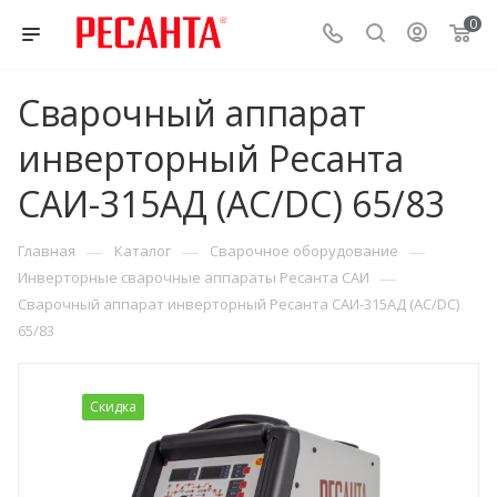
0
Сварочный аппарат
инверторный Ресанта
САИ-315АД (АС/DC) 65/83
—
—
—
Главная
Каталог
Сварочное оборудование
—
Инверторные сварочные аппараты Ресанта САИ
Сварочный аппарат инверторный Ресанта САИ-315АД (АС/DC)
65/83
Скидка