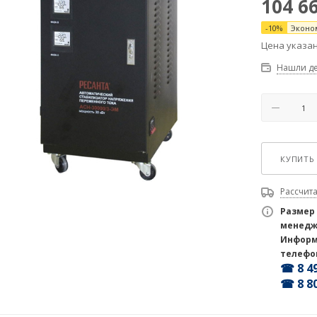
104 6
-
10
%
Эконо
Цена указан
Нашли д
КУПИТЬ 
Рассчита
Размер
менедж
Информ
телефо
☎ 8 49
☎ 8 80