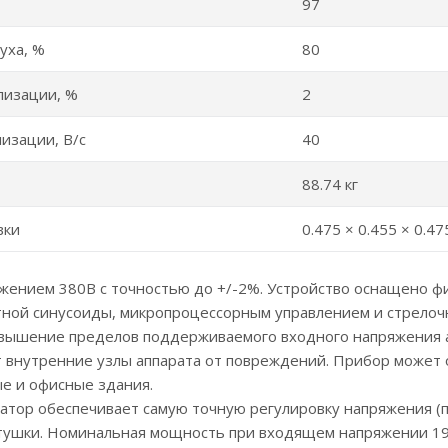
97
уха, %
80
лизации, %
2
изации, В/с
40
88.74 кг
вки
0.475 × 0.455 × 0.47
яжением 380В с точностью до +/-2%. Устройство оснащено
тной синусоиды, микропроцессорным управлением и стрело
вышение пределов поддерживаемого входного напряжения а
 внутренние узлы аппарата от повреждений. Прибор может 
е и офисные здания.
атор обеспечивает самую точную регулировку напряжения (п
атушки. Номинальная мощность при входящем напряжении 190