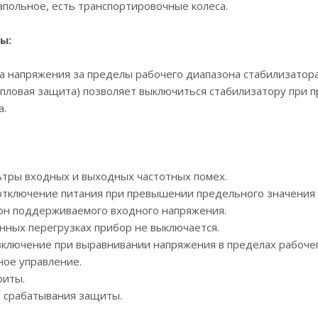
апольное, есть транспортировочные колеса.
ы:
 напряжения за пределы рабочего диапазона стабилизатора 
пловая защита) позволяет выключиться стабилизатору при
а.
тры входных и выходных частотных помех.
отключение питания при превышении предельного значения
н поддерживаемого входного напряжения.
нных перегрузках прибор не выключается.
включение при выравнивании напряжения в пределах рабочег
ое управление.
риты.
ь срабатывания защиты.