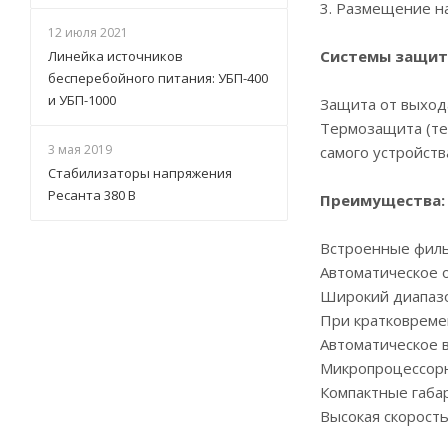
3. Размещение н
12 июля 2021
Системы защит
Линейка источников
бесперебойного питания: УБП-400
и УБП-1000
Защита от выхода
Термозащита (те
3 мая 2019
самого устройств
Стабилизаторы напряжения
Ресанта 380 В
Преимущества:
Встроенные филь
Автоматическое 
Широкий диапазо
При кратковреме
Автоматическое 
Микропроцессорн
Компактные габа
Высокая скорост