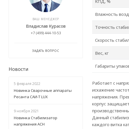
КПД, %
Влажность возд
ВАШ МЕНЕДЖЕР
Владислав Курасов
Точность стаби
+7 (499) 444-10-53
Скорость стабил
ЗАДАТЬ ВОПРОС
Вес, кг
Габариты упако
Новости
Работает с напр
5 февраля 2022
искажение часто
Новинка Сварочные аппараты
напряжения. Пре
Ресанта САИ-Т LUX
корпус защищает
производственны
9 ноября 2021
Данный стабилиз
Новинка Стабилизатор
каждого витка к
напряжения АСН