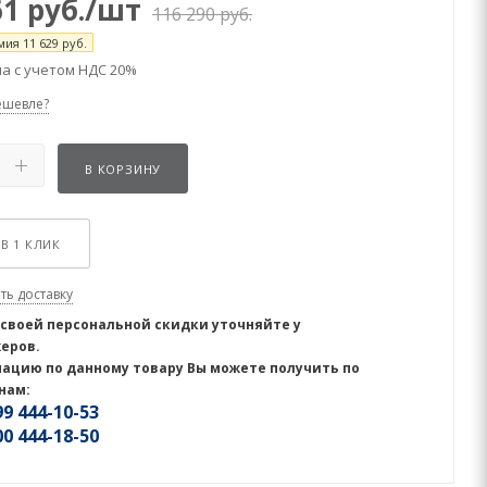
61
руб.
/шт
116 290
руб.
мия
11 629
руб.
а с учетом НДС 20%
ешевле?
В КОРЗИНУ
В 1 КЛИК
ть доставку
 своей персональной скидки уточняйте у
еров.
ацию по данному товару Вы можете получить по
нам:
9 444-10-53
0 444-18-50