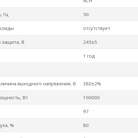
АСН
, Гц
50
усоиды
отсутствует
 защита, В
245±5
1 год
личина выходного напряжения, В
380±2%
ощность, Вт
100000
97
уха, %
80