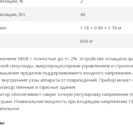
лизации, %
2
изации, В/с
40
вки
1.18 × 0.96 × 1.78 м
630 кг
яжением 380В с точностью до +/-2%. Устройство оснащено
тной синусоиды, микропроцессорным управлением и стрело
вышение пределов поддерживаемого входного напряжения а
 внутренние узлы аппарата от повреждений. Прибор может 
оизводственные и офисные здания.
атор обеспечивает самую точную регулировку напряжения (п
атушки. Номинальная мощность при входящем напряжении 190
апольное.
ы: