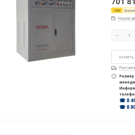
701 8
-
10
%
Эконо
Нашли д
КУПИТЬ 
Рассчита
Размер
менедж
Информ
телефо
☎ 8 49
☎ 8 80