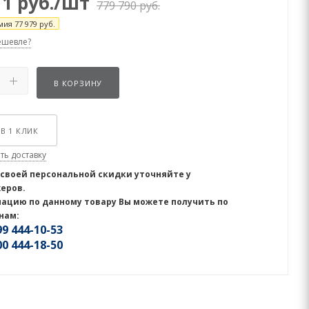
11
руб.
/шт
779 790
руб.
мия
77 979
руб.
ешевле?
В КОРЗИНУ
В 1 КЛИК
ть доставку
 своей персональной скидки уточняйте у
еров.
ацию по данному товару Вы можете получить по
нам:
9 444-10-53
0 444-18-50