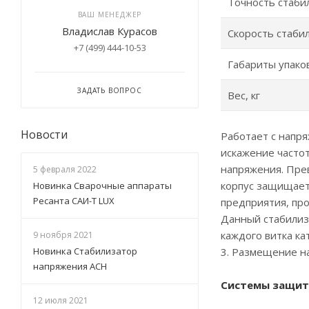
Точность стаби
ВАШ МЕНЕДЖЕР
Владислав Курасов
Скорость стабил
+7 (499) 444-10-53
Габариты упако
ЗАДАТЬ ВОПРОС
Вес, кг
Новости
Работает с напр
искажение часто
напряжения. Пре
5 февраля 2022
корпус защищает
Новинка Сварочные аппараты
Ресанта САИ-Т LUX
предприятия, пр
Данный стабилиз
каждого витка к
9 ноября 2021
Новинка Стабилизатор
3. Размещение н
напряжения АСН
Системы защит
12 июля 2021