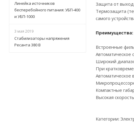
Линейка источников
Защита от выхода
бесперебойного питания: УБП-400
Термозащита (те
и УБП-1000
самого устройств
3 мая 2019
Преимущества:
Стабилизаторы напряжения
Ресанта 380 В
Встроенные филь
Автоматическое 
Широкий диапазо
При кратковреме
Автоматическое 
Микропроцессорн
Компактные габа
Высокая скорост
Категории: Элек