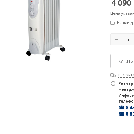
4 090
Цена указан
Нашли д
КУПИТЬ 
Рассчита
Размер
менедж
Информ
телефо
☎ 8 49
☎ 8 80