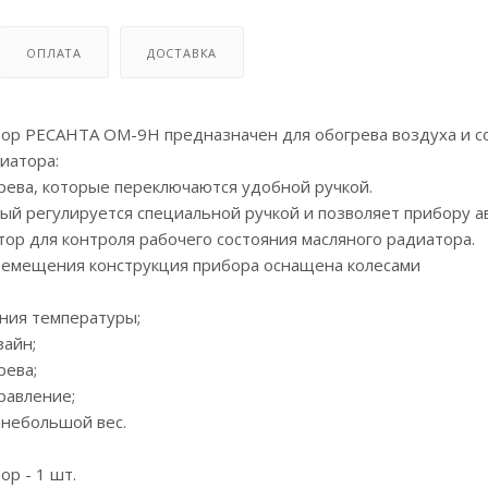
ОПЛАТА
ДОСТАВКА
ор РЕСАНТА ОМ-9Н предназначен для обогрева воздуха и со
иатора:
рева, которые переключаются удобной ручкой.
рый регулируется специальной ручкой и позволяет прибору
ор для контроля рабочего состояния масляного радиатора.
ремещения конструкция прибора оснащена колесами
ния температуры;
айн;
рева;
равление;
 небольшой вес.
р - 1 шт.