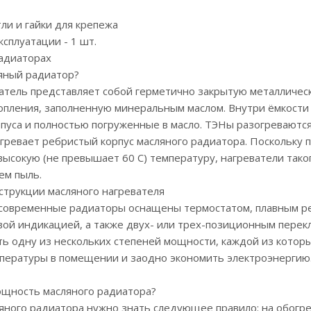
ли и гайки для крепежа
ксплуатации - 1 шт.
радиаторах
ляный радиатор?
атель представляет собой герметично закрытую металличе
опления, заполненную минеральным маслом. Внутри ёмкост
пуса и полностью погруженные в масло. ТЭНы разогреваются
гревает ребристый корпус масляного радиатора. Поскольку 
ысокую (не превышает 60 С) температуру, нагреватели таког
ем пыль.
струкции масляного нагревателя
 современные радиаторы оснащены термостатом, плавным р
овой индикацией, а также двух- или трех-позиционным пере
ь одну из нескольких степеней мощности, каждой из которы
пературы в помещении и заодно экономить электроэнергию
ощность масляного радиатора?
ного радиатора нужно знать следующее правило: на обогрев