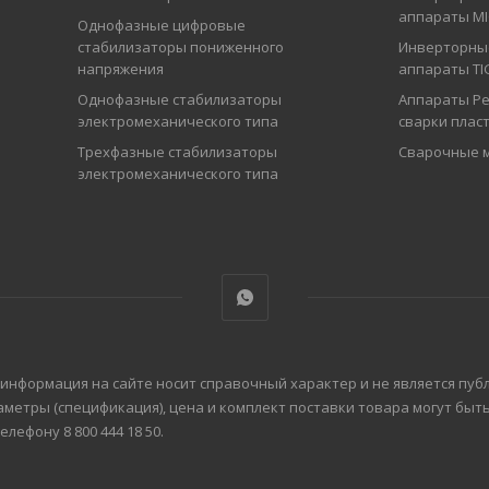
аппараты M
Однофазные цифровые
стабилизаторы пониженного
Инверторны
напряжения
аппараты TI
Однофазные стабилизаторы
Аппараты Ре
электромеханического типа
сварки плас
Трехфазные стабилизаторы
Сварочные 
электромеханического типа
 информация на сайте носит справочный характер и не является пуб
аметры (спецификация), цена и комплект поставки товара могут бы
ефону 8 800 444 18 50.