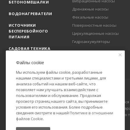
Вибрационные насосы
БЕТОНОМЕШАЛКИ
Дренажные насосы
ВОДОНАГРЕВАТЕЛИ
Фекальные насосы
ИСТОЧНИКИ
Поверхностные насосы
БЕСПЕРЕБОЙНОГО
Циркуляционные насосы
ПИТАНИЯ
Гидроаккумуляторы
САДОВАЯ ТЕХНИКА
Файлы cookie
Мы используем файлы cookie, разработанные
нашими специалистами и третьими лицами, для
анализа событий на нашем веб-сайте, что
позволяет нам улучшать взаимодействие с
пользователями и обслуживание. Продолжая
просмотр страниц нашего сайта, вы принимаете
2009-2025 © Официальный представитель РЕСАНТА в России. Вся
условия его использования. Более подробные
Гражданского кодекса Российской Федерации. Технические пар
сведения смотрите в нашей
Политике в отношении
уведомления. Уточняйте информацию у наших менеджеров по тел
файлов Cookie
.