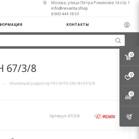
Москва, улица Петра Романова 14 стр 1
info@resanta.shop
8 800 444 18 50
ФОРМАЦИЯ
КОНТАКТЫ
0
 67/3/8
0
—
Масляный радиатор РЕСАНТА ОМ-9Н 67/3/8
0
Артикул:
67/3/8