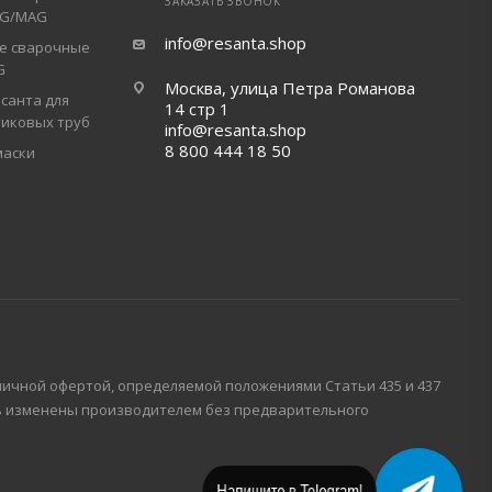
ЗАКАЗАТЬ ЗВОНОК
IG/MAG
info@resanta.shop
е сварочные
G
Москва, улица Петра Романова
санта для
14 стр 1
тиковых труб
info@resanta.shop
8 800 444 18 50
маски
личной офертой, определяемой положениями Статьи 435 и 437
ть изменены производителем без предварительного
Напишите в Telegram!