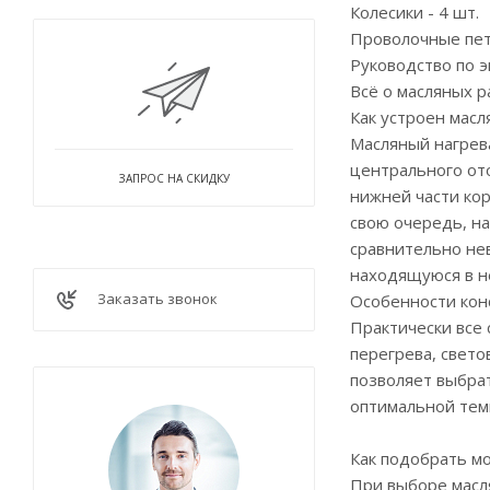
Колесики - 4 шт.
Проволочные пет
Руководство по э
Всё о масляных 
Как устроен мас
Масляный нагрев
центрального от
ЗАПРОС НА СКИДКУ
нижней части кор
свою очередь, на
сравнительно нев
находящуюся в н
Заказать звонок
Особенности кон
Практически все
перегрева, свет
позволяет выбрат
оптимальной тем
Как подобрать м
При выборе масля