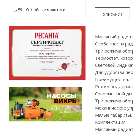
Отбойные молотоки
ОПИСАНИЕ
Масляный радиат
Особенности рад
Три режима обог
Термостат, кото
Световой индикат
Для удобства пе
Преимущества:
Режим поддержа
Современный диз
Три режима обог
Механическое уп
Малые габариты,
Комплектация:
Масляный радиато