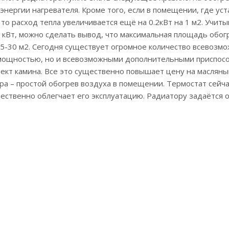
энергии нагревателя. Кроме того, если в помещении, где ус
 то расход тепла увеличивается ещё на 0.2кВт на 1 м2. Учит
3 кВт, можно сделать вывод, что максимальная площадь обо
25-30 м2. Сегодня существует огромное количество всевозм
 мощностью, но и всевозможными дополнительными приспосо
ект камина. Все это существенно повышает цену на масляны
а – простой обогрев воздуха в помещении. Термостат сейча
ественно облегчает его эксплуатацию. Радиатору задаётся о