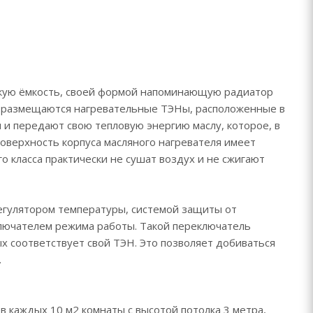
скую ёмкость, своей формой напоминающую радиатор
и размещаются нагревательные ТЭНы, расположенные в
 и передают свою тепловую энергию маслу, которое, в
поверхность корпуса масляного нагревателя имеет
о класса практически не сушат воздух и не сжигают
егулятором температуры, системой защиты от
ключателем режима работы. Такой переключатель
х соответствует свой ТЭН. Это позволяет добиваться
.
 каждых 10 м2 комнаты с высотой потолка 3 метра,