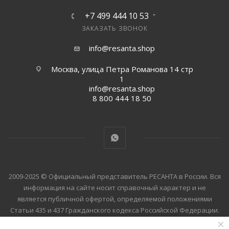
+7 499 444 10 53
ЗАКАЗАТЬ ЗВОНОК
info@resanta.shop
Москва, улица Петра Романова 14 стр
1
info@resanta.shop
8 800 444 18 50
2009-2025 © Официальный представитель РЕСАНТА в России. Вся
информация на сайте носит справочный характер и не
является публичной офертой, определяемой положениями
Статьи 435 и 437 Гражданского кодекса Российской Федерации.
Технические параметры (спецификация), цена и комплект