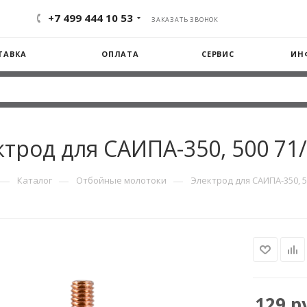
+7 499 444 10 53
ЗАКАЗАТЬ ЗВОНОК
ТАВКА
ОПЛАТА
СЕРВИС
ИН
ктрод для САИПА-350, 500 71/
—
—
—
Каталог
Отбойные молотоки
Электрод для САИПА-350, 5
129
ру