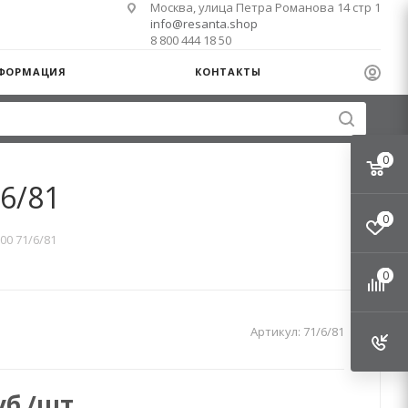
Москва, улица Петра Романова 14 стр 1
info@resanta.shop
8 800 444 18 50
ФОРМАЦИЯ
КОНТАКТЫ
0
6/81
0
00 71/6/81
0
Артикул:
71/6/81
б.
/шт