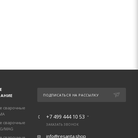
Е
АНИЕ
ПОДПИСАТЬСЯ НА РАССЫЛКУ
е сварочные
МА
+7 499 444 10 53
е сварочные
ЗАКАЗАТЬ ЗВОНОК
IG/MAG
info@resanta.shop
е сварочные