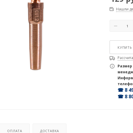
Нашли д
КУПИТЬ 
Рассчита
Размер
менедж
Информ
телефо
☎ 8 49
☎ 8 80
ОПЛАТА
ДОСТАВКА