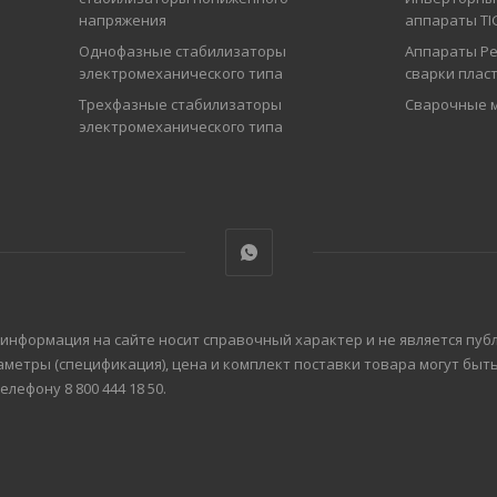
напряжения
аппараты TI
Однофазные стабилизаторы
Аппараты Ре
электромеханического типа
сварки плас
Трехфазные стабилизаторы
Сварочные 
электромеханического типа
 информация на сайте носит справочный характер и не является пуб
аметры (спецификация), цена и комплект поставки товара могут бы
ефону 8 800 444 18 50.