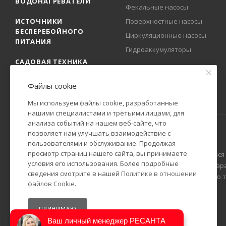
ВОДОНАГРЕВАТЕЛИ
Фекальные насосы
ИСТОЧНИКИ
Поверхностные насосы
БЕСПЕРЕБОЙНОГО
Циркуляционные насосы
ПИТАНИЯ
Гидроаккумуляторы
САДОВАЯ ТЕХНИКА
Файлы cookie
Мы используем файлы cookie, разработанные
нашими специалистами и третьими лицами, для
анализа событий на нашем веб-сайте, что
позволяет нам улучшать взаимодействие с
пользователями и обслуживание. Продолжая
просмотр страниц нашего сайта, вы принимаете
2009-2025 © Официальный представитель РЕСАНТА в России. Вся
условия его использования. Более подробные
Гражданского кодекса Российской Федерации. Технические пар
сведения смотрите в нашей
Политике в отношении
уведомления. Уточняйте информацию у наших менеджеров по тел
файлов Cookie
.
ПРИНИМАЮ
Ваш личный менеджер РЕСАНТА