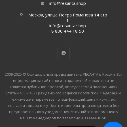
info@resanta.shop
Москва, улица Петра Романова 14 стр
1
info@resanta.shop
8 800 444 18 50
2009-2025 © Официальный представитель РЕСАНТА в России. Вся
информация на сайте носит справочный характер и не
Файлы cookie
является публичной офертой, определяемой положениями
Статьи 435 и 437 Гражданского кодекса Российской Федерации.
Мы используем файлы cookie, разработанные нашими
Технические параметры (спецификация), цена и комплект
специалистами и третьими лицами, для анализа событий на
поставки товара могут быть изменены производителем без
нашем веб-сайте, что позволяет нам улучшать
предварительного уведомления. Уточняйте информацию у
взаимодействие с пользователями и обслуживание.
наших менеджеров по телефону 8 800 444 18 50.
Продолжая просмотр страниц нашего сайта, вы принимаете
условия его использования. Более подробные сведения