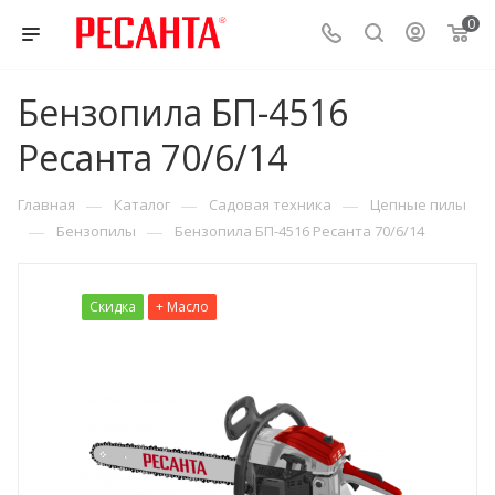
0
Бензопила БП-4516
Ресанта 70/6/14
—
—
—
Главная
Каталог
Садовая техника
Цепные пилы
—
—
Бензопилы
Бензопила БП-4516 Ресанта 70/6/14
Скидка
+ Масло