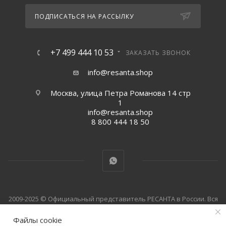
ПОДПИСАТЬСЯ НА РАССЫЛКУ
+7 499 444 10 53
ЗАКАЗАТЬ ЗВОНОК
info@resanta.shop
Москва, улица Петра Романова 14 стр
1
info@resanta.shop
8 800 444 18 50
2009-2025 © Официальный представитель РЕСАНТА в России. Вся
информация на сайте носит справочный характер и не
Файлы cookie
является публичной офертой, определяемой положениями