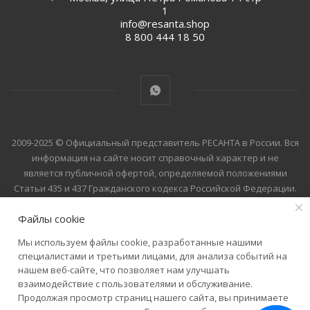
1
info@resanta.shop
8 800 444 18 50
2009-2025 © Официальный представитель РЕСАНТА в России. Вся
информация на сайте носит справочный характер и не
является публичной офертой, определяемой положениями
Статьи 435 и 437 Гражданского кодекса Российской Федерации.
Технические параметры (спецификация), цена и комплект
Файлы cookie
поставки товара могут быть изменены производителем без
предварительного уведомления. Уточняйте информацию у
Мы используем файлы cookie, разработанные нашими
наших менеджеров по телефону 8 800 444 18 50.
специалистами и третьими лицами, для анализа событий на
нашем веб-сайте, что позволяет нам улучшать
взаимодействие с пользователями и обслуживание.
Продолжая просмотр страниц нашего сайта, вы принимаете